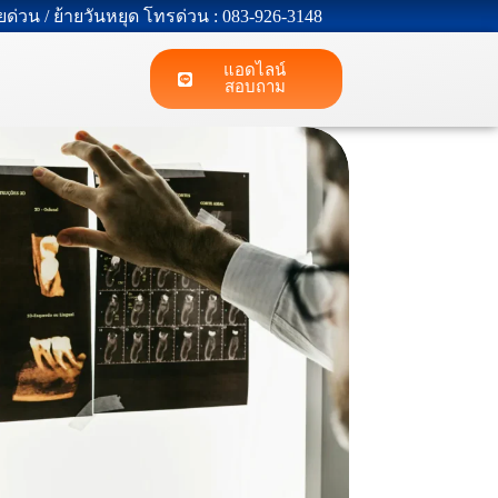
้ายด่วน / ย้ายวันหยุด โทรด่วน : 083-926-3148
แอดไลน์
สอบถาม