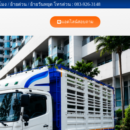
วโมง / ย้ายด่วน / ย้ายวันหยุด โทรด่วน : 083-926-3148
แอดไลน์สอบถาม